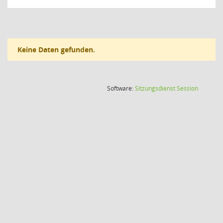
Keine Daten gefunden.
(Wird in
Software:
Sitzungsdienst
Session