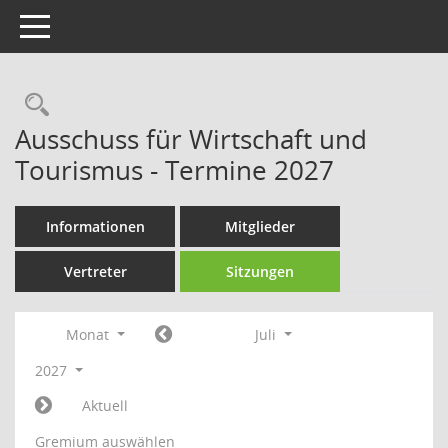
Toggle navigation
Rechercheauswahl
Ausschuss für Wirtschaft und
Tourismus - Termine 2027
Informationen
Mitglieder
Vertreter
Sitzungen
Monat
Juli
2027
Aktuell
Gremium auswählen