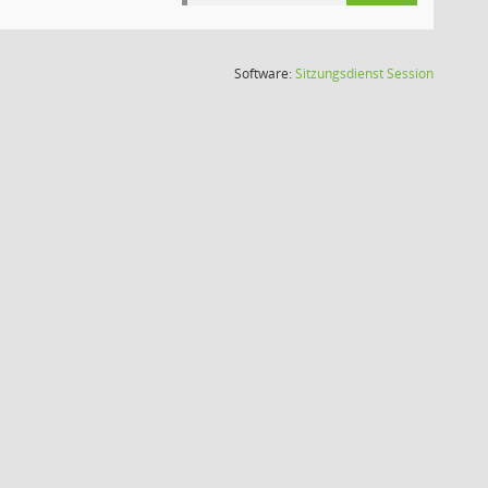
(Wird in
Software:
Sitzungsdienst
Session