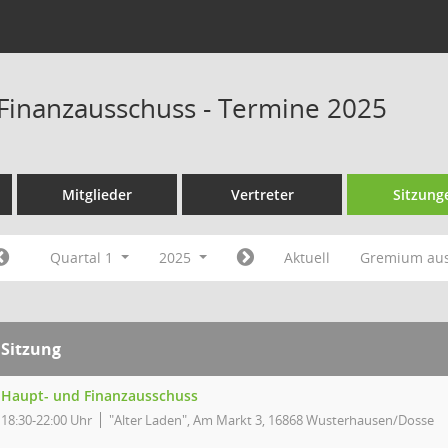
Finanzausschuss - Termine 2025
Mitglieder
Vertreter
Sitzung
Quartal 1
2025
Aktuell
Gremium au
Sitzung
Haupt- und Finanzausschuss
18:30-22:00 Uhr
"Alter Laden", Am Markt 3, 16868 Wusterhausen/Dosse