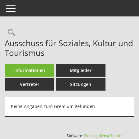
Toggle navigation
Rechercheauswahl
Ausschuss für Soziales, Kultur und
Tourismus
Informationen
Mitglieder
Vertreter
Sitzungen
Keine Angaben zum Gremium gefunden.
(Wird in
Software:
Sitzungsdienst
Session