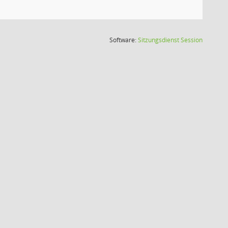
(Wird in
Software:
Sitzungsdienst
Session