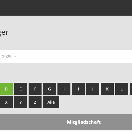
ger
- 2029
D
E
F
G
H
I
J
K
L
X
Y
Z
Alle
Mitgliedschaft