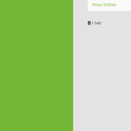
Wout Dobbe
1 Satz