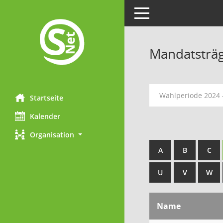
Toggle navigation
Mandatsträ
Wahlperiode 2024 
Startseite
Kalender
Organisation
A
B
C
U
V
W
Name