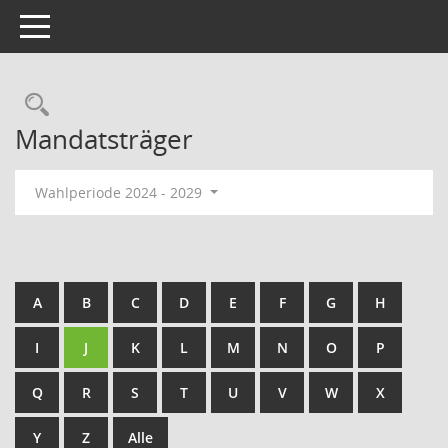
Toggle navigation
Rechercheauswahl
Mandatsträger
Wahlperiode 2024 - 2029
A
B
C
D
E
F
G
H
I
J
K
L
M
N
O
P
Q
R
S
T
U
V
W
X
Y
Z
Alle