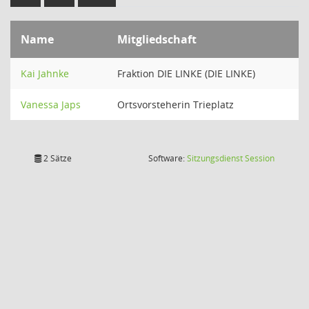
Name
Mitgliedschaft
Kai Jahnke
Fraktion DIE LINKE (DIE LINKE)
Vanessa Japs
Ortsvorsteherin Trieplatz
(Wird in
2 Sätze
Software:
Sitzungsdienst
Session