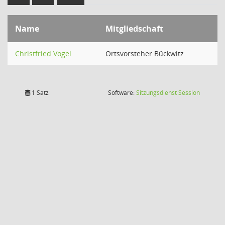
Name
Mitgliedschaft
Christfried Vogel
Ortsvorsteher Bückwitz
(Wird in
1 Satz
Software:
Sitzungsdienst
Session