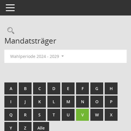
Toggle navigation
Rechercheauswahl
Mandatsträger
Wahlperiode 2024 - 2029
A
B
C
D
E
F
G
H
I
J
K
L
M
N
O
P
Q
R
S
T
U
V
W
X
Y
Z
Alle