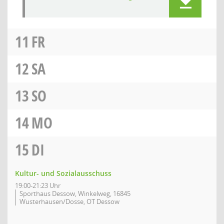
11
FR
12
SA
13
SO
14
MO
15
DI
Kultur- und Sozialausschuss
19:00-21:23 Uhr
Sporthaus Dessow, Winkelweg, 16845
Wusterhausen/Dosse, OT Dessow