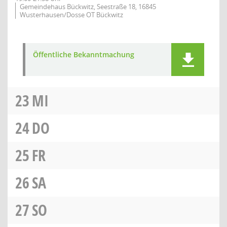
Gemeindehaus Bückwitz, Seestraße 18, 16845
Wusterhausen/Dosse OT Bückwitz
Öffentliche Bekanntmachung
23
MI
24
DO
25
FR
26
SA
27
SO