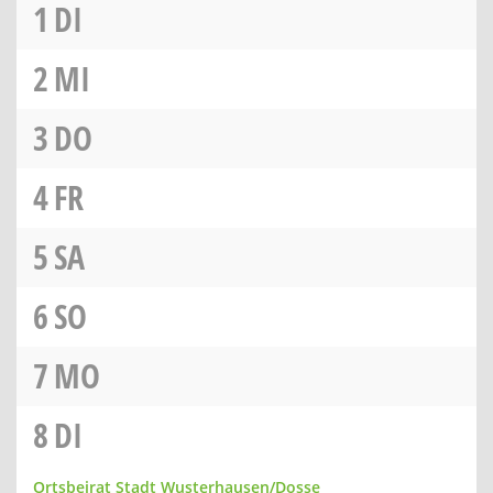
1
DI
2
MI
3
DO
4
FR
5
SA
6
SO
7
MO
8
DI
Ortsbeirat Stadt Wusterhausen/Dosse