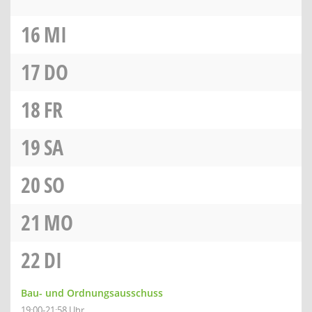
16
MI
17
DO
18
FR
19
SA
20
SO
21
MO
22
DI
Bau- und Ordnungsausschuss
19:00-21:58 Uhr