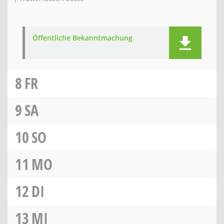
Öffentliche Bekanntmachung
8
FR
9
SA
10
SO
11
MO
12
DI
13
MI