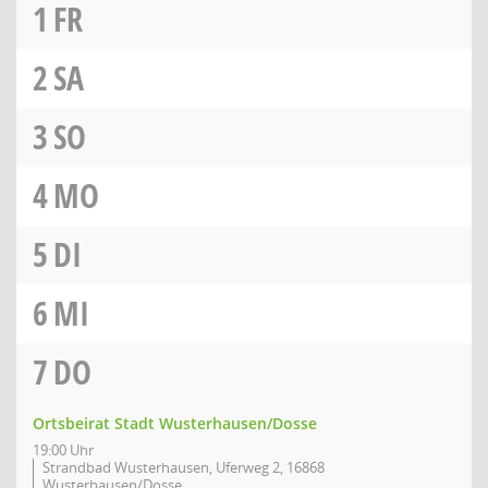
1
FR
2
SA
3
SO
4
MO
5
DI
6
MI
7
DO
Ortsbeirat Stadt Wusterhausen/Dosse
19:00 Uhr
Strandbad Wusterhausen, Uferweg 2, 16868
Wusterhausen/Dosse