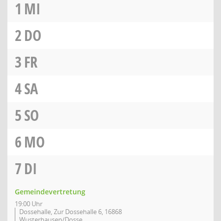
1
MI
2
DO
3
FR
4
SA
5
SO
6
MO
7
DI
Gemeindevertretung
19:00 Uhr
Dossehalle, Zur Dossehalle 6, 16868
Wusterhausen/Dosse