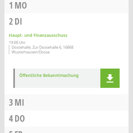
1
MO
2
DI
Haupt- und Finanzausschuss
19:00 Uhr
Dossehalle, Zur Dossehalle 6, 16868
Wusterhausen/Dosse
Öffentliche Bekanntmachung
3
MI
4
DO