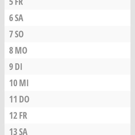
5
FR
6
SA
7
SO
8
MO
9
DI
10
MI
11
DO
12
FR
13
SA