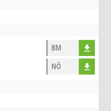
BM
NÖ