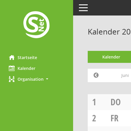
Toggle navigation
Kalender 20
Kalender
Startseite
Kalender
Juni
Organisation
1
DO
2
FR