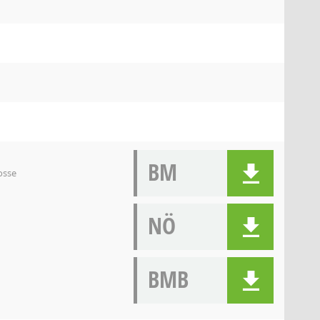
BM
osse
NÖ
BMB