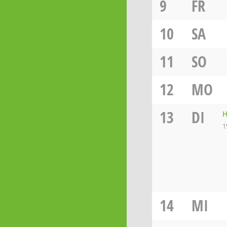
9
FR
10
SA
11
SO
12
MO
13
DI
H
1
14
MI