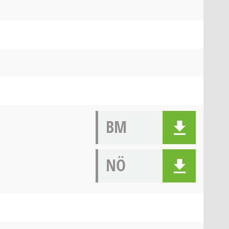
BM
NÖ