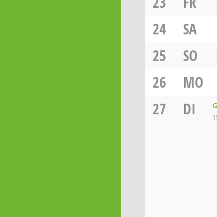
23
FR
24
SA
25
SO
26
MO
27
DI
G
1