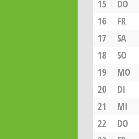
15
DO
16
FR
17
SA
18
SO
19
MO
20
DI
21
MI
22
DO