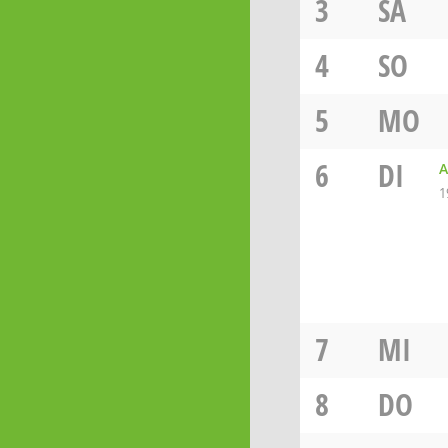
3
SA
4
SO
5
MO
6
DI
A
1
7
MI
8
DO