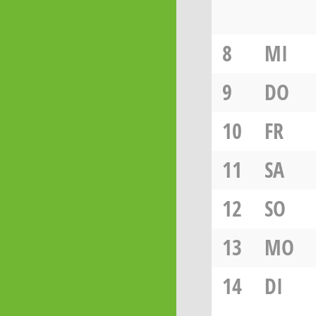
8
MI
9
DO
10
FR
11
SA
12
SO
13
MO
14
DI