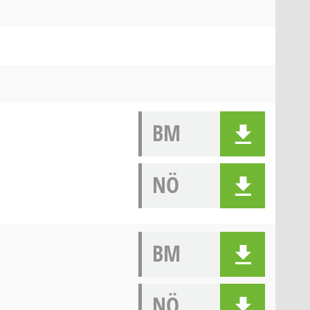
BM
NÖ
BM
NÖ