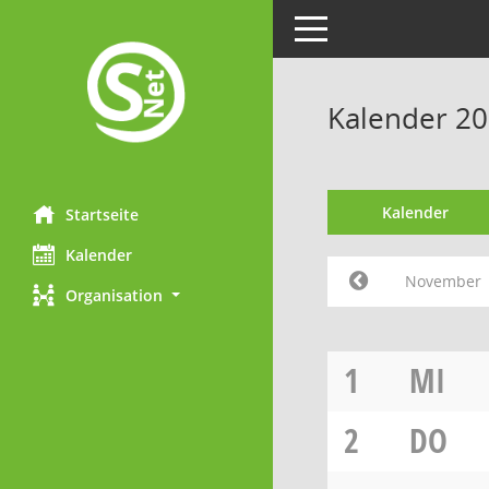
Toggle navigation
Kalender 2
Kalender
Startseite
Kalender
November
Organisation
1
MI
2
DO