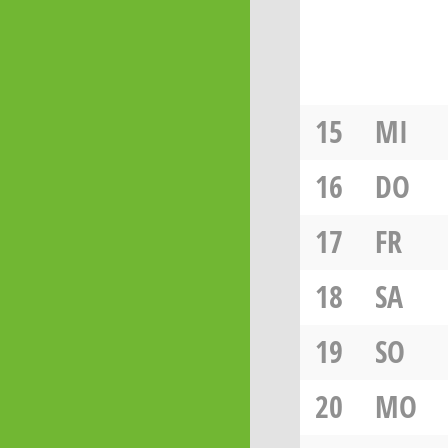
15
MI
16
DO
17
FR
18
SA
19
SO
20
MO