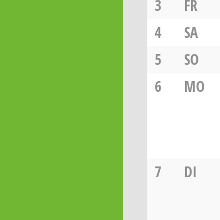
3
FR
4
SA
5
SO
6
MO
7
DI