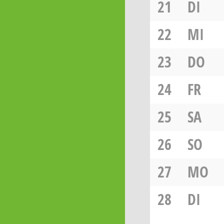
21
DI
22
MI
23
DO
24
FR
25
SA
26
SO
27
MO
28
DI