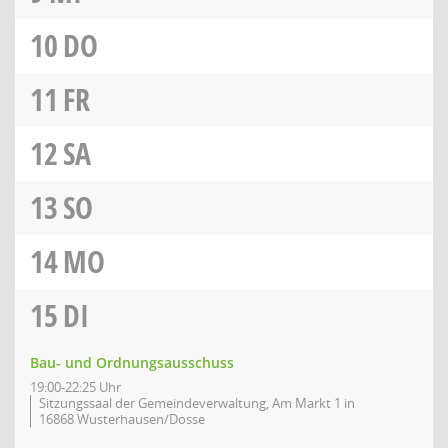
10
DO
11
FR
12
SA
13
SO
14
MO
15
DI
Bau- und Ordnungsausschuss
19:00-22:25 Uhr
Sitzungssaal der Gemeindeverwaltung, Am Markt 1 in
16868 Wusterhausen/Dosse