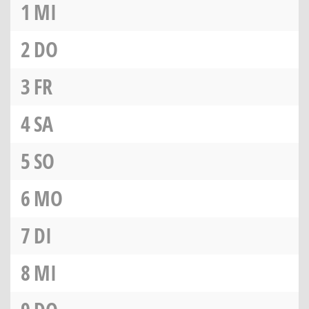
1
MI
2
DO
3
FR
4
SA
5
SO
6
MO
7
DI
8
MI