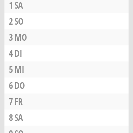
1
SA
2
SO
3
MO
4
DI
5
MI
6
DO
7
FR
8
SA