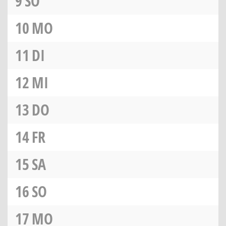
9
SO
10
MO
11
DI
12
MI
13
DO
14
FR
15
SA
16
SO
17
MO