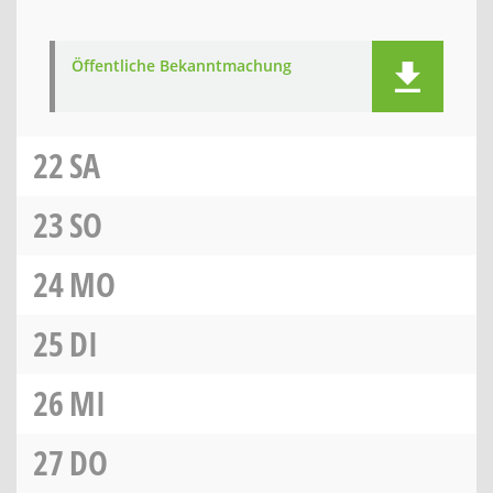
Öffentliche Bekanntmachung
22
SA
23
SO
24
MO
25
DI
26
MI
27
DO