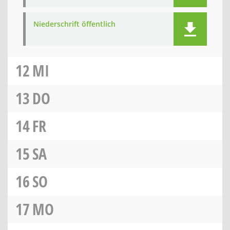
Niederschrift öffentlich
12
MI
13
DO
14
FR
15
SA
16
SO
17
MO