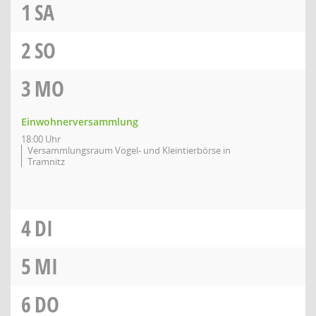
1
SA
2
SO
3
MO
Einwohnerversammlung
18:00 Uhr
Versammlungsraum Vogel- und Kleintierbörse in
Tramnitz
4
DI
5
MI
6
DO