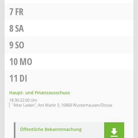
7
FR
8
SA
9
SO
10
MO
11
DI
Haupt- und Finanzausschuss
18:30-22:00 Uhr
"Alter Laden", Am Markt 3, 16868 Wusterhausen/Dosse
Öffentliche Bekanntmachung