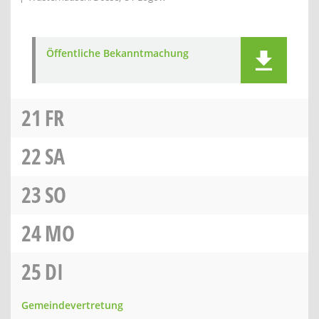
Öffentliche Bekanntmachung
21
FR
22
SA
23
SO
24
MO
25
DI
Gemeindevertretung