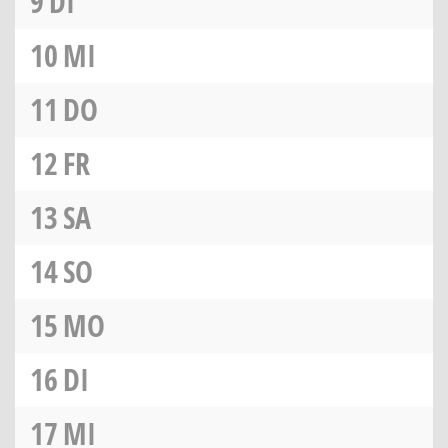
9
DI
10
MI
11
DO
12
FR
13
SA
14
SO
15
MO
16
DI
17
MI