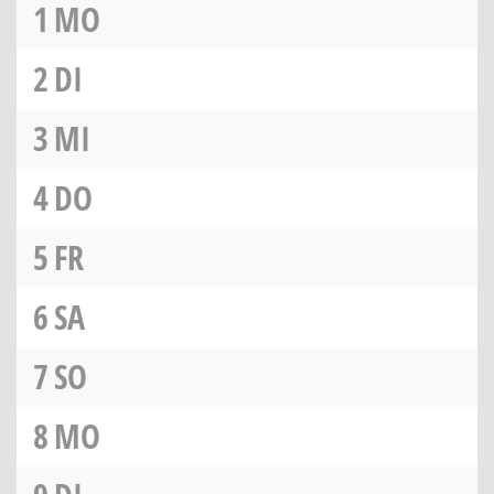
1
MO
2
DI
3
MI
4
DO
5
FR
6
SA
7
SO
8
MO