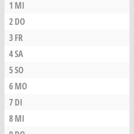
1
MI
2
DO
3
FR
4
SA
5
SO
6
MO
7
DI
8
MI