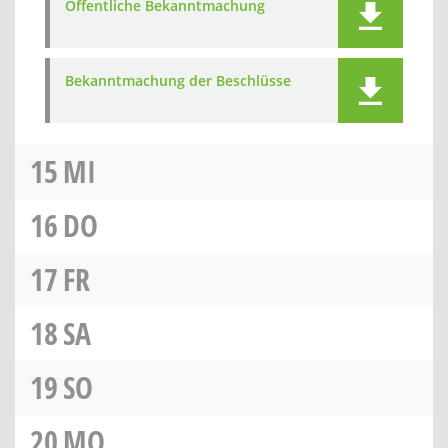
Öffentliche Bekanntmachung
Bekanntmachung der Beschlüsse
15
MI
16
DO
17
FR
18
SA
19
SO
20
MO