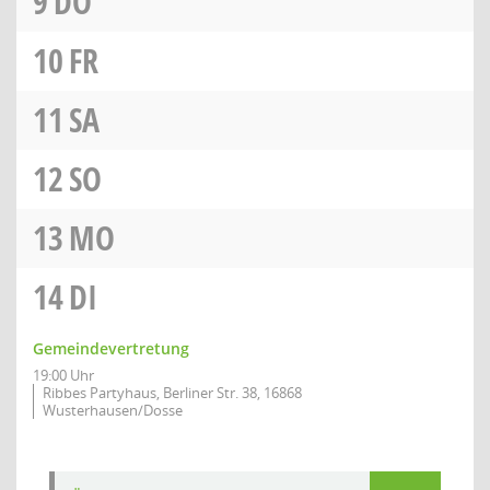
9
DO
10
FR
11
SA
12
SO
13
MO
14
DI
Gemeindevertretung
19:00 Uhr
Ribbes Partyhaus, Berliner Str. 38, 16868
Wusterhausen/Dosse