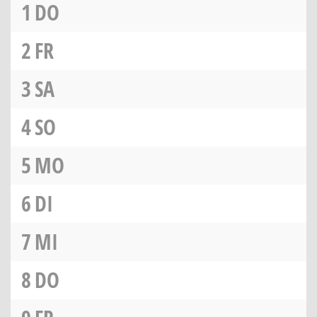
1
DO
2
FR
3
SA
4
SO
5
MO
6
DI
7
MI
8
DO