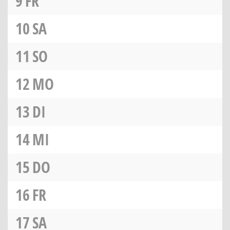
9
FR
10
SA
11
SO
12
MO
13
DI
14
MI
15
DO
16
FR
17
SA