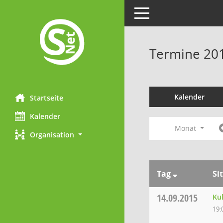
Toggle navigation
Termine 20
Kalender
Startseite
Kalender
Monat
Organisation
Tag
Si
14.09.2015
Ku
19: