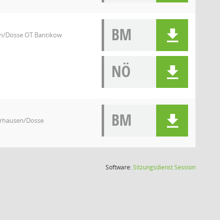
BM
en/Dosse OT Bantikow
NÖ
BM
erhausen/Dosse
(Wird in
Software:
Sitzungsdienst
Session