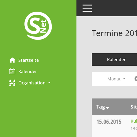
Toggle navigation
Termine 20
Kalender
Startseite
Kalender
Monat
Organisation
Tag
Si
15.06.2015
Ku
19: