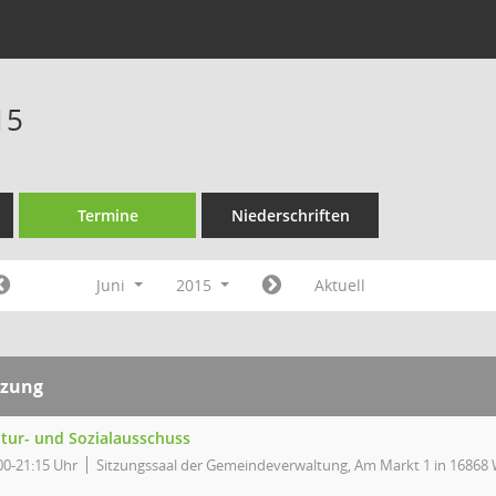
15
Termine
Niederschriften
Juni
2015
Aktuell
tzung
ltur- und Sozialausschuss
00-21:15 Uhr
Sitzungssaal der Gemeindeverwaltung, Am Markt 1 in 1686