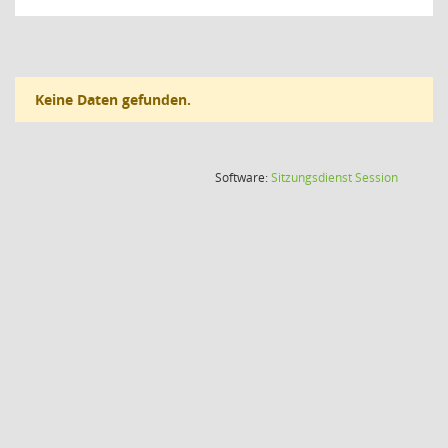
Keine Daten gefunden.
(Wird in
Software:
Sitzungsdienst
Session