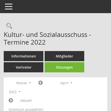
Toggle navigation
Rechercheauswahl
Kultur- und Sozialausschuss -
Termine 2022
Informationen
Mitglieder
Vertreter
Sitzungen
Monat
April
2022
Aktuell
Gremium auswählen