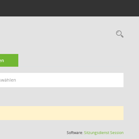
Rec
en
swählen
(Wird in
Software:
Sitzungsdienst
Session