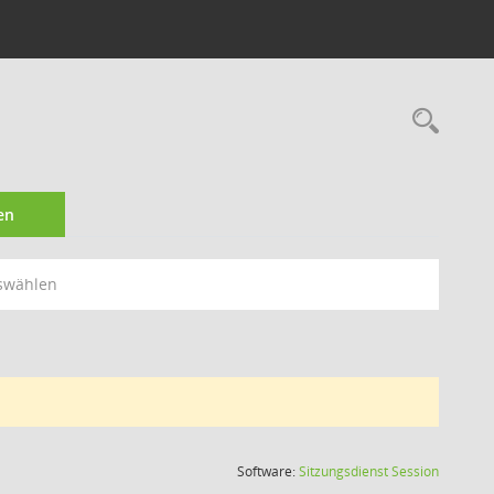
Rec
en
swählen
(Wird in
Software:
Sitzungsdienst
Session