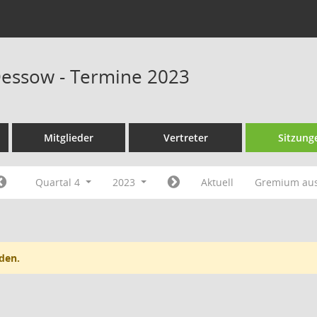
Dessow - Termine 2023
Mitglieder
Vertreter
Sitzung
Quartal 4
2023
Aktuell
Gremium au
den.