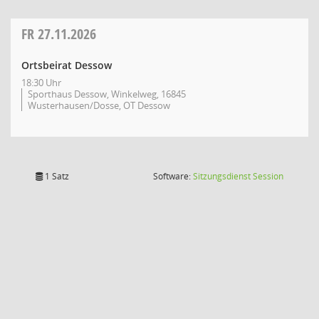
FR
27.11.2026
Ortsbeirat Dessow
18:30 Uhr
Sporthaus Dessow, Winkelweg, 16845
Wusterhausen/Dosse, OT Dessow
(Wird in
1 Satz
Software:
Sitzungsdienst
Session