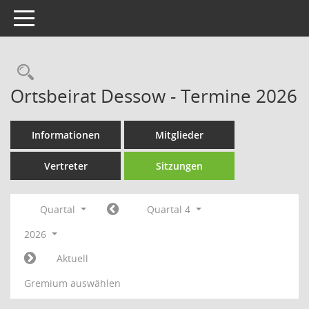
Toggle navigation
Rechercheauswahl
Ortsbeirat Dessow - Termine 2026
Informationen
Mitglieder
Vertreter
Sitzungen
Quartal
Quartal 4
2026
Aktuell
Gremium auswählen