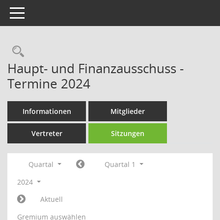
Toggle navigation
Rechercheauswahl
Haupt- und Finanzausschuss -
Termine 2024
Informationen
Mitglieder
Vertreter
Sitzungen
Quartal
Quartal 1
2024
Aktuell
Gremium auswählen