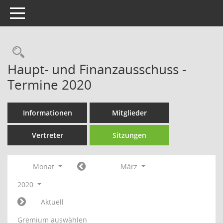
Toggle navigation
Rechercheauswahl
Haupt- und Finanzausschuss -
Termine 2020
Informationen
Mitglieder
Vertreter
Sitzungen
Monat
März
2020
Aktuell
Gremium auswählen