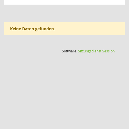
Keine Daten gefunden.
(Wird in
Software:
Sitzungsdienst
Session