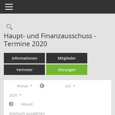
Toggle navigation
Rechercheauswahl
Haupt- und Finanzausschuss -
Termine 2020
Informationen
Mitglieder
Vertreter
Sitzungen
Monat
Juli
2020
Aktuell
Gremium auswählen