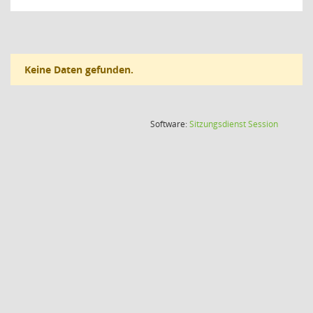
Keine Daten gefunden.
(Wird in
Software:
Sitzungsdienst
Session