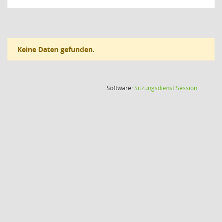
Keine Daten gefunden.
(Wird in
Software:
Sitzungsdienst
Session