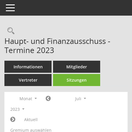
Toggle navigation
Rechercheauswahl
Haupt- und Finanzausschuss -
Termine 2023
Informationen
Mitglieder
Vertreter
Sitzungen
Monat
Juli
2023
Aktuell
Gremium auswählen