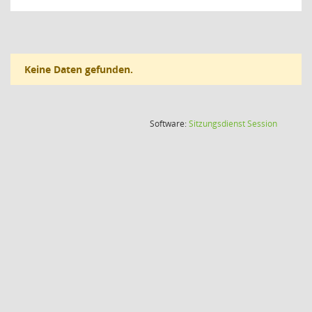
Keine Daten gefunden.
(Wird in
Software:
Sitzungsdienst
Session