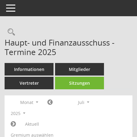
Toggle navigation
Rechercheauswahl
Haupt- und Finanzausschuss -
Termine 2025
Informationen
Mitglieder
Vertreter
Sitzungen
Monat
Juli
2025
Aktuell
Gremium auswählen