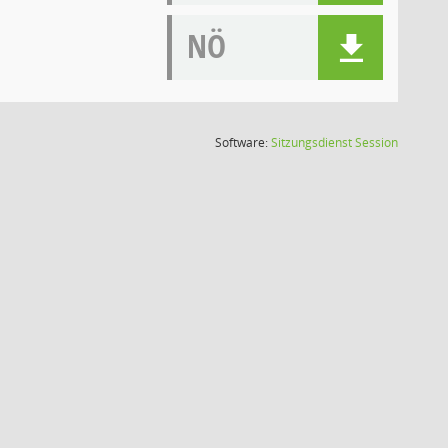
NÖ
(Wird in
Software:
Sitzungsdienst
Session